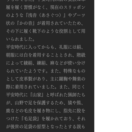
履を履く習慣がなく、現在のスリッポン
のような『浅沓（あさぐつ）』やブーツ
状の『かの沓』が着用されていたため、
その下に履く靴下のような役割として用
いられました。
平安時代に入ってからも、礼服には絹、
朝服には白を着用することとされ、階級
によって綾絹、練絹、麻などが使い分け
られていたようです。また、特殊なもの
として皮革製があり、主に蹴鞠や舞楽の
際に着用されていました。また、同じく
平安時代に『山家』と呼ばれた猟師たち
が、山野で足を保護するため、猿や熊、
鹿などの毛皮を履き物にし、指先に股を
つけた『毛足袋』を履かれており、それ
が後世の足袋の原型となったとする説も