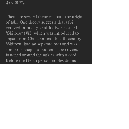
あります。
There are several theories about the origin
of tabi. One theory suggests that tabi
evolved from a type of footwear called
*Shitozu* (襪), which was introduced to
Japan from China around the 5th century.
*Shitozu* had no separate toes and was
similar in shape to modern shoe covers,
fastened around the ankles with a cord.
Before the Heian period, nobles did not
wear zōri (traditional Japanese sandals) and
instead wore *asagutsu* (a type of slip-on)
or boot-like *kanokutsu*. Tabi were used as
a form of socks worn under these types of
footwear.
During the Heian period, formal attire
required silk tabi for ceremonial dress and
white tabi for everyday wear. Different
materials such as brocade silk, plain silk,
and linen were used depending on social
status. Additionally, leather tabi were used
for specific activities like *kemari* (a